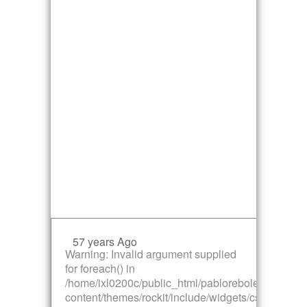
57 years Ago
Warning
: Invalid argument supplied
for foreach() in
/home/ixl0200c/public_html/pabloreboleiro.com/w
content/themes/rockit/include/widgets/cs_twitter_